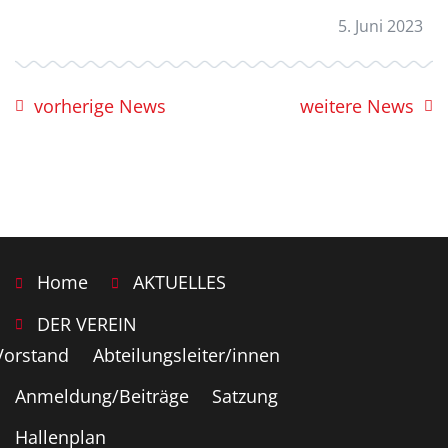
5. Juni 2023
vorherige News
weitere News
Home
AKTUELLES
DER VEREIN
Vorstand
Abteilungsleiter/innen
Anmeldung/Beiträge
Satzung
Hallenplan