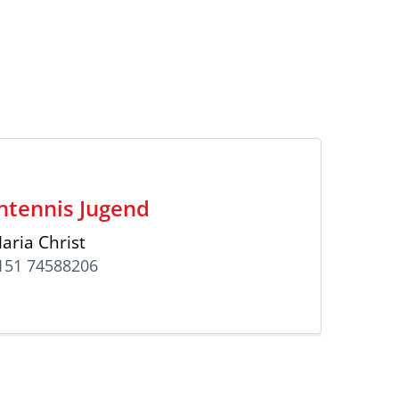
htennis Jugend
aria Christ
0151 74588206