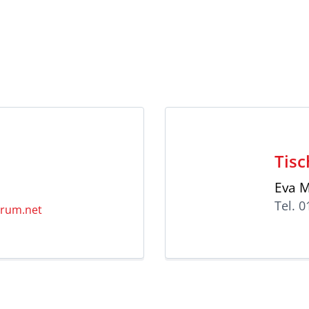
Tisc
Eva M
Tel. 
erum.net