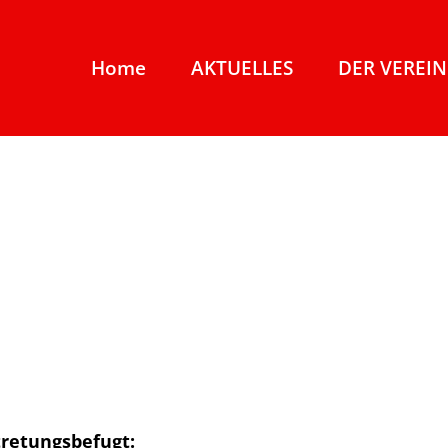
Home
AKTUELLES
DER VEREIN
tretungsbefugt: